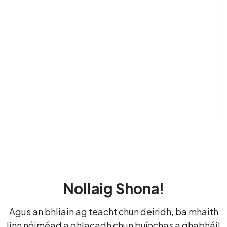
Nollaig Shona!
Agus an bhliain ag teacht chun deiridh, ba mhaith
linn nóiméad a ghlacadh chun buíochas a ghabháil