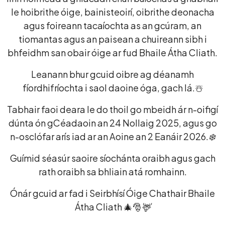
le hoibrithe óige, bainisteoirí, oibrithe deonacha
agus foireann tacaíochta as an gcúram, an
tiomantas agus an paisean a chuireann sibh i
bhfeidhm san obair óige ar fud Bhaile Átha Cliath.
Leanann bhur gcuid oibre ag déanamh
fíordhifríochta i saol daoine óga, gach lá.☃️
Tabhair faoi deara le do thoil go mbeidh ár n-oifigí
dúnta ón gCéadaoin an 24 Nollaig 2025, agus go
n-osclófar arís iad ar an Aoine an 2 Eanáir 2026.
❄️
Guímid séasúr saoire síochánta oraibh agus gach
rath oraibh sa bhliain atá romhainn.
Ónár gcuid ar fad i Seirbhísí Óige Chathair Bhaile
Átha Cliath 🎄🎅
🦌