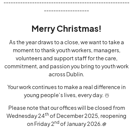
-----------------------------------------------------
-------------------
Merry Christmas!
As the year draws to a close, we want to take a
moment to thank youth workers, managers,
volunteers and support staff for the care,
commitment, and passion you bring to youth work
across Dublin.
Your work continues to make a real difference in
young people’s lives, every day. ☃️
Please note that our offices will be closed from
th
Wednesday 24
of December 2025, reopening
nd
on Friday 2
of January 2026.
❄️